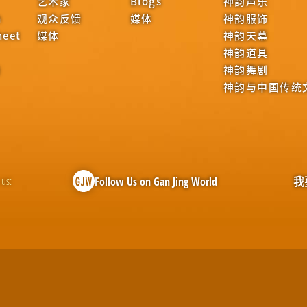
艺术家
Blogs
神韵声乐
n
观众反馈
媒体
神韵服饰
heet
媒体
神韵天幕
神韵道具
迪
神韵舞剧
神韵与中国传统
 us:
Follow Us on Gan Jing World
我